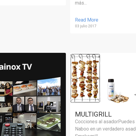
más...
Read More
03 julio 2017
MULTIGRILL
Cocciones al asadorPuedes 
Naboo en un verdadero asador,