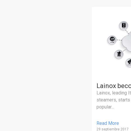
Lainox bec
Lainox, leading I
steamers, starts
popular...
Read More
29 septiembre 2017