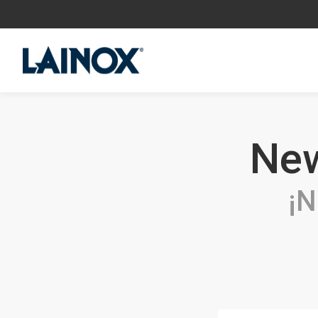
New
¡N