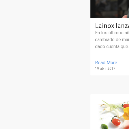
Lainox lanz
En los últimos a
cambiado de man
dado cuenta que..
Read More
19 abril 2017