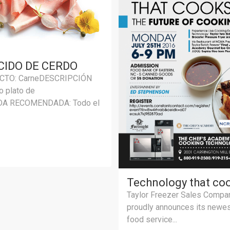
IDO DE CERDO
CTO: CarneDESCRIPCIÓN
 plato de
A RECOMENDADA: Todo el
Technology that co
Taylor Freezer Sales Compa
proudly announces its newest
food service...