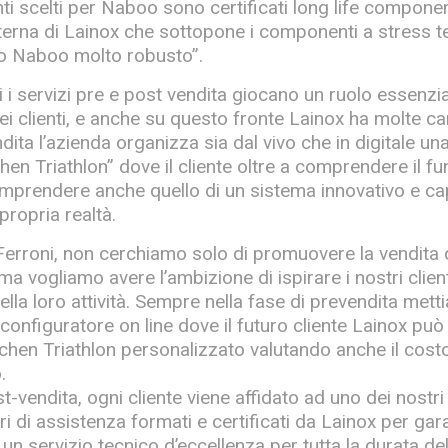
ti scelti per Naboo sono certificati long life compone
nterna di Lainox che sottopone i componenti a stress te
o Naboo molto robusto”.
 i servizi pre e post vendita giocano un ruolo essenzia
i clienti, e anche su questo fronte Lainox ha molte ca
dita l’azienda organizza sia dal vivo che in digitale una
hen Triathlon” dove il cliente oltre a comprendere il f
mprendere anche quello di un sistema innovativo e c
 propria realtà.
 Ferroni, non cerchiamo solo di promuovere la vendita 
ma vogliamo avere l’ambizione di ispirare i nostri client
lla loro attività. Sempre nella fase di prevendita mett
configuratore on line dove il futuro cliente Lainox può
itchen Triathlon personalizzato valutando anche il cost
.
st-vendita, ogni cliente viene affidato ad uno dei nostr
ri di assistenza formati e certificati da Lainox per gar
e un servizio tecnico d’eccellenza per tutta la durata del