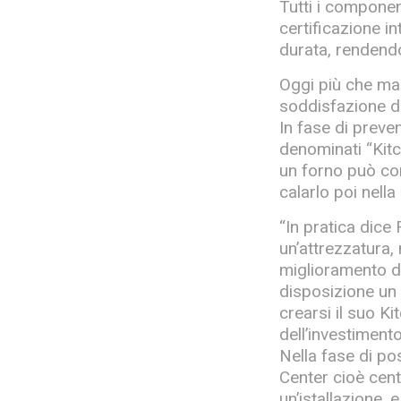
Tutti i componen
certificazione i
durata, rendend
Oggi più che mai
soddisfazione de
In fase di preven
denominati “Kitc
un forno può co
calarlo poi nella
“In pratica dice
un’attrezzatura, 
miglioramento de
disposizione un 
crearsi il suo K
dell’investimento
Nella fase di po
Center cioè cent
un’istallazione, 