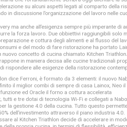
lerazione su alcuni aspetti legati al comparto della ri
 in discussione l’organizzazione del lavoro nelle cuc
ivery ma anche all’esigenza sempre più imperante di a
idurre la forza lavoro. Due obbiettivi raggiungibili sol
preparazione e cottura degli alimenti e al flusso del la
consumi e del modo di fare ristorazione ha portato Lai
nuovo concetto di cucina chiamato Kitchen Triathlon. 
trappone in maniera decisa alle cucine tradizionali pro
di rispondere alle esigenze della ristorazione contem
thlon dice Ferroni, è formato da 3 elementi: il nuovo 
nito il miglior combi di sempre di casa Lainox, Neo il
ifunzione ed Oracle il forno a cottura accelerata
 tutti e tre dotai di tecnologia Wi-Fi e collegati a Nabo
er la gestione 4.0 della cucina. Tutto questo permette a
50% dell’investimento attraverso il piano industria 4.0.
ssare al Kitchen Triathlon decide di accelerare in mod
ella propria cucina, in termini di flessibilità, efficien