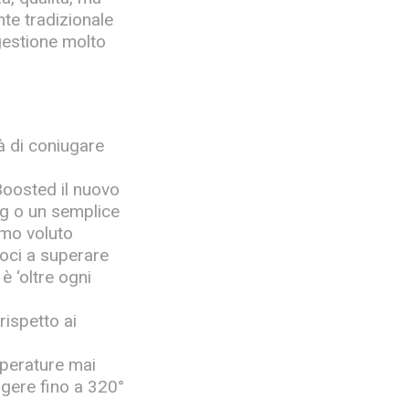
nte tradizionale
 gestione molto
à di coniugare
Boosted il nuovo
ng o un semplice
mo voluto
doci a superare
è ‘oltre ogni
ispetto ai
mperature mai
ngere fino a 320°