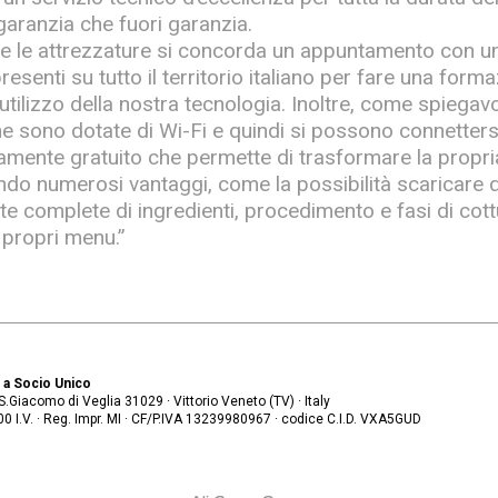
 garanzia che fuori garanzia.
ate le attrezzature si concorda un appuntamento con un
esenti su tutto il territorio italiano per fare una form
’utilizzo della nostra tecnologia. Inoltre, come spiega
ne sono dotate di Wi-Fi e quindi si possono connetter
mente gratuito che permette di trasformare la propri
ndo numerosi vantaggi, come la possibilità scaricare d
tte complete di ingredienti, procedimento e fasi di cott
i propri menu.”
. a Socio Unico
. S.Giacomo di Veglia 31029 · Vittorio Veneto (TV) · Italy
 I.V. · Reg. Impr. MI · CF/P.IVA
13239980967 · codice C.I.D. VXA5GUD