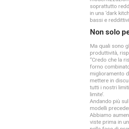
soprattutto redd
in una ‘dark kit
bassi e reddittiv
Non solo p
Ma quali sono gl
produttività, ri
“Credo che la r
forno combinato
miglioramento d
mettere in discu
tutti i nostri li
limite’.
Andando più sul
modelli preceden
Abbiamo aumenta
viste prima in u
nella fase di pr