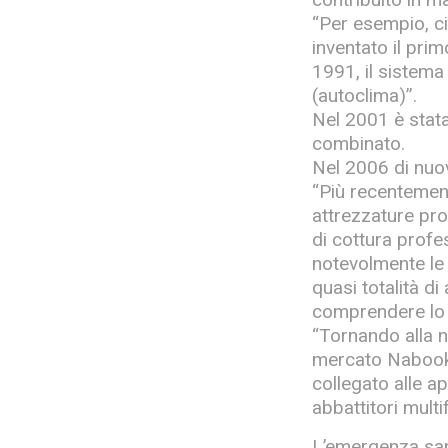
“Per esempio, ci
inventato il pri
1991, il sistema 
(autoclima)”.
Nel 2001 è stata
combinato.
Nel 2006 di nuov
“Più recentemen
attrezzature pro
di cottura prof
notevolmente le 
quasi totalità d
comprendere lo s
“Tornando alla n
mercato Nabook, 
collegato alle a
abbattitori mult
L’emergenza san