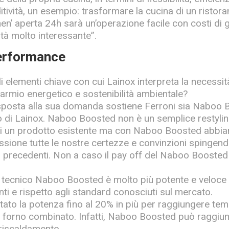
itività, un esempio: trasformare la cucina di un ristora
chen’ aperta 24h sarà un’operazione facile con costi di
ità molto interessante”.
erformance
i elementi chiave con cui Lainox interpreta la necessit
sparmio energetico e sostenibilità ambientale?
isposta alla sua domanda sostiene Ferroni sia Naboo 
 di Lainox. Naboo Boosted non è un semplice restyli
i un prodotto esistente ma con Naboo Boosted abbia
ssione tutte le nostre certezze e convinzioni spingen
miti precedenti. Non a caso il pay off del Naboo Boosted 
 tecnico Naboo Boosted è molto più potente e veloce r
ti e rispetto agli standard conosciuti sul mercato.
to la potenza fino al 20% in più per raggiungere te
n forno combinato. Infatti, Naboo Boosted può raggiu
eriscaldamento.