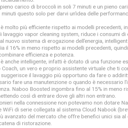
eno carico di broccoli in soli 7 minuti e un pieno caric
0 minuti questo solo per darvi un’idea delle performan
.
molto più efficiente rispetto ai modelli precedenti, inf
 lavaggio vapor cleaning system, riduce i consumi di 
 al nuovo sistema di erogazione dell’energia, intellige
 il 16% in meno rispetto ai modelli precedenti, quind
 combinare efficienza e potenza.
anche intelligente, infatti è dotato di una funzione e
oach, un vero e proprio assistente virtuale che ti cons
i suggerisce il lavaggio più opportuno da fare o addirit
ario fare una manutenzione o quando è necessario l’i
tenza. Naboo Boosted ingombra fino al 15% in meno ris
ttendo così di entrare dove gli altri non entrano.
ionieri nella connessione non potevamo non dotare N
WiFi di serie collegata al sistema Cloud Nabook (breve
ù avanzato del mercato che offre benefici unici sia al 
catena di ristorazione.