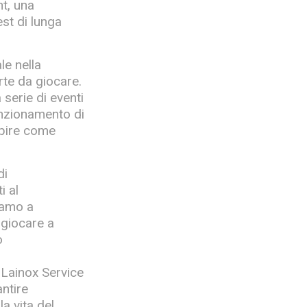
nt, una
st di lunga
le nella
rte da giocare.
 serie di eventi
unzionamento di
apire come
di
i al
iamo a
 giocare a
o
i Lainox Service
antire
la vita del