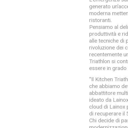
generato un’acce
moderna mettendo
ristoranti.
Pensiamo al del
produttività e r
alle tecniche di 
rivoluzione dei 
recentemente un 
Triathlon si con
essere in grado 
“Il Kitchen Tria
che abbiamo defi
abbattitore mult
ideato da Lainox,
cloud di Lainox p
di recuperare il 
Chi decide di pa
modernizzazione d