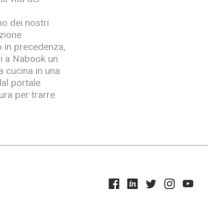
o dei nostri
azione
vo in precedenza,
si a Nabook un
a cucina in una
al portale
ura per trarre