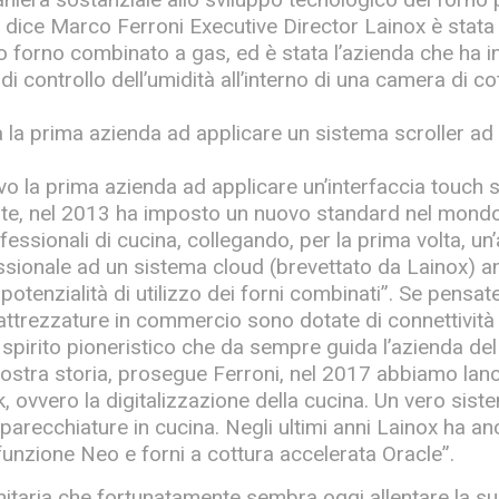
 dice Marco Ferroni Executive Director Lainox è stata 
mo forno combinato a gas, ed è stata l’azienda che ha i
di controllo dell’umidità all’interno di una camera di co
 la prima azienda ad applicare un sistema scroller ad
o la prima azienda ad applicare un’interfaccia touch 
te, nel 2013 ha imposto un nuovo standard nel mondo
fessionali di cucina, collegando, per la prima volta, u
essionale ad un sistema cloud (brevettato da Lainox) 
potenzialità di utilizzo dei forni combinati”. Se pensat
i attrezzature in commercio sono dotate di connettività
pirito pioneristico che da sempre guida l’azienda del
ostra storia, prosegue Ferroni, nel 2017 abbiamo lanc
ovvero la digitalizzazione della cucina. Un vero sist
pparecchiature in cucina. Negli ultimi anni Lainox ha a
ifunzione Neo e forni a cottura accelerata Oracle”.
itaria che fortunatamente sembra oggi allentare la s