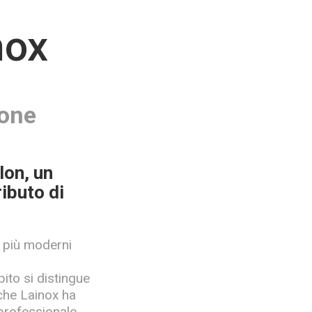
nox
ione
lon, un
ibuto di
i più moderni
ito si distingue
 che Lainox ha
professionale.