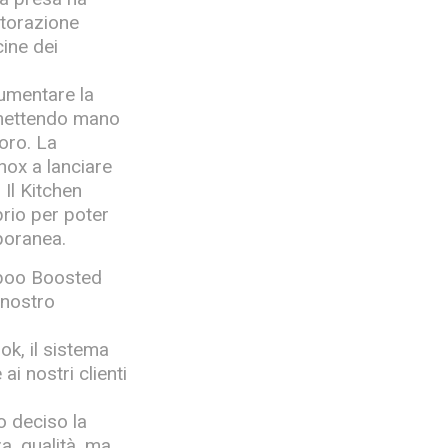
storazione
ine dei
umentare la
o mettendo mano
voro. La
nox a lanciare
Il Kitchen
prio per poter
poranea.
Naboo Boosted
 nostro
ok, il sistema
i nostri clienti
o deciso la
za, qualità, ma