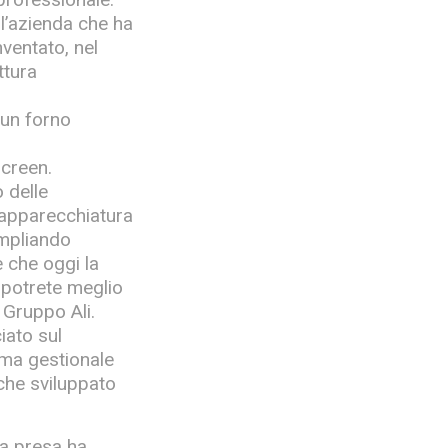
l’azienda che ha
nventato, nel
ttura
 un forno
screen.
 delle
n’apparecchiatura
ampliando
e che oggi la
 potrete meglio
 Gruppo Ali.
iato sul
ema gestionale
nche sviluppato
ua presa ha