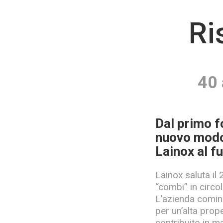
Ri
40 
Dal primo f
nuovo modo 
Lainox al f
Lainox saluta il
“combi” in circo
L’azienda cominc
per un’alta prop
contribuito in m