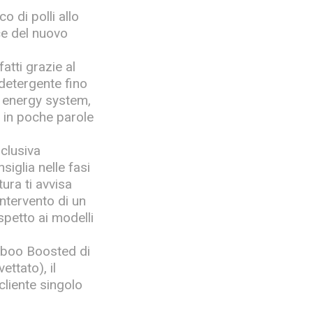
o di polli allo
ce del nuovo
atti grazie al
detergente fino
nt energy system,
i in poche parole
sclusiva
iglia nelle fasi
tura ti avvisa
ntervento di un
petto ai modelli
aboo Boosted di
ttato), il
cliente singolo