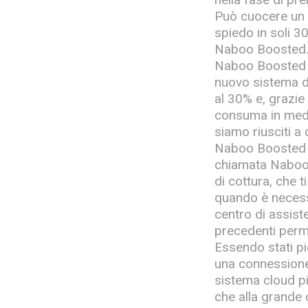
Può cuocere un pi
spiedo in soli 3
Naboo Boosted
Naboo Boosted è 
nuovo sistema di
al 30% e, grazie
consuma in media
siamo riusciti a
Naboo Boosted è 
chiamata Naboo C
di cottura, che t
quando è necess
centro di assis
precedenti perme
Essendo stati p
una connessione 
sistema cloud pi
che alla grande 