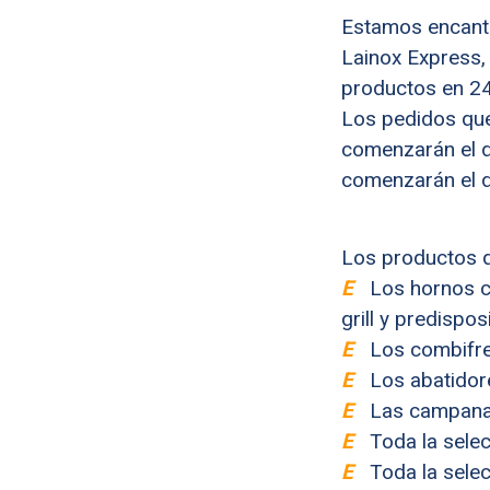
Estamos encanta
Lainox Express, 
productos en 24
Los pedidos que
comenzarán el d
comenzarán el d
Los productos q
E
Los hornos c
grill y predisp
E
Los combifr
E
Los abatido
E
Las campana
E
Toda la sele
E
Toda la selec