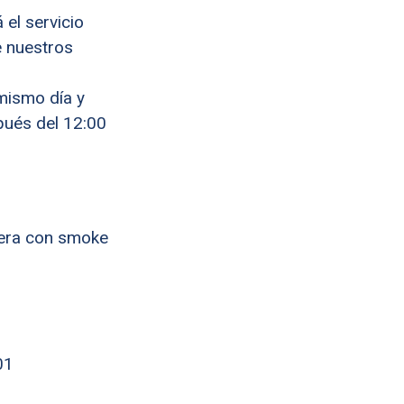
el servicio
e nuestros
mismo día y
pués del 12:00
dera con smoke
101